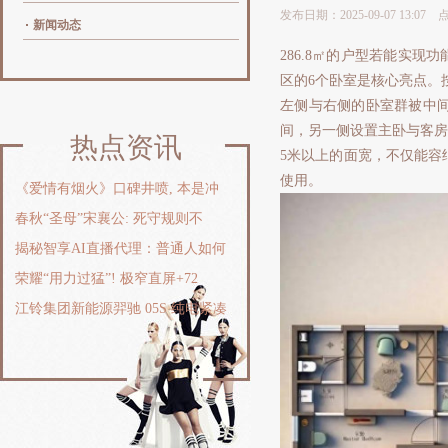
发布日期：2025-09-07 13:07
新闻动态
286.8㎡的户型若能实
区的6个卧室是核心亮点。
左侧与右侧的卧室群被中
间，另一侧设置主卧与客房
热点资讯
5米以上的面宽，不仅能容
使用。
《爱情有烟火》口碑井喷, 本是冲
春秋“圣母”宋襄公: 死守规则不
揭秘智享AI直播代理：普通人如何
荣耀“用力过猛”! 极窄直屏+72
江铃集团新能源羿驰 05S 纯电紧凑