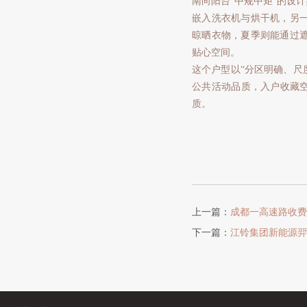
南向阳台“中规中矩”的设
嵌入洗衣机与烘干机，另
晾晒衣物，夏季则能通过
贴心空间。
这个户型以“分区明确、尺
公共活动品质，入户收藏空
质。
上一篇：
成都一高速路收费
下一篇：
江铃集团新能源羿驰 